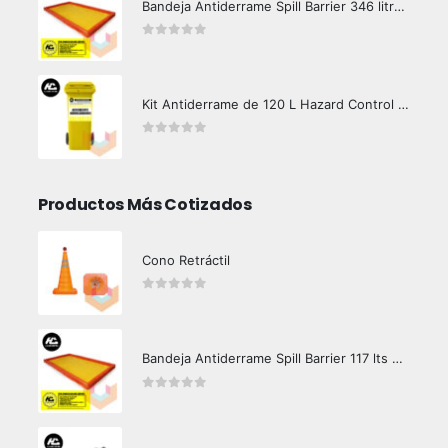
Bandeja Antiderrame Spill Barrier 346 litros Certificada
0
out of 5
Kit Antiderrame de 120 L Hazard Control (Hidrocarburos - Biodegradable)
0
out of 5
Productos Más Cotizados
Cono Retráctil
0
out of 5
Bandeja Antiderrame Spill Barrier 117 lts Certificada
0
out of 5