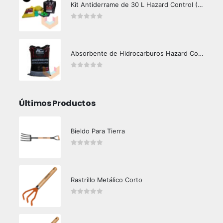
Kit Antiderrame de 30 L Hazard Control (Hidrocarburos - Biodegradable)
0
out of 5
Absorbente de Hidrocarburos Hazard Control 12 Kg
0
out of 5
Últimos Productos
Bieldo Para Tierra
0
out of 5
Rastrillo Metálico Corto
0
out of 5