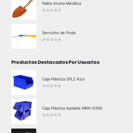
Palita Ancha Metálica
0
out of 5
Serrucho de Poda
0
out of 5
Productos Destacados Por Usuarios
Caja Plástica 2PLZ Azul
0
out of 5
Caja Plástica Apilable MKN-G260
0
out of 5