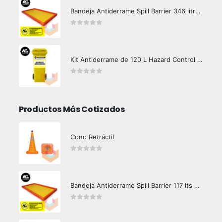
Bandeja Antiderrame Spill Barrier 346 litros Certificada
0
out of 5
Kit Antiderrame de 120 L Hazard Control (Hidrocarburos - Biodegradable)
0
out of 5
Productos Más Cotizados
Cono Retráctil
0
out of 5
Bandeja Antiderrame Spill Barrier 117 lts Certificada
0
out of 5