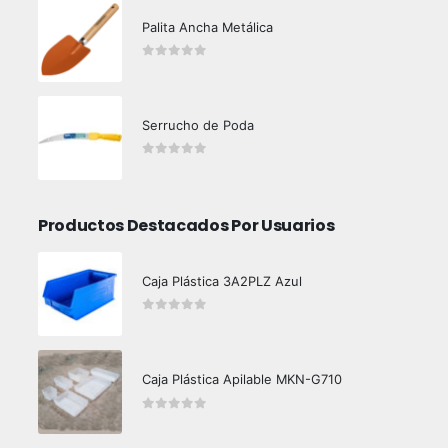
Palita Ancha Metálica
0
out of 5
Serrucho de Poda
0
out of 5
Productos Destacados Por Usuarios
Caja Plástica 3A2PLZ Azul
0
out of 5
Caja Plástica Apilable MKN-G710
0
out of 5