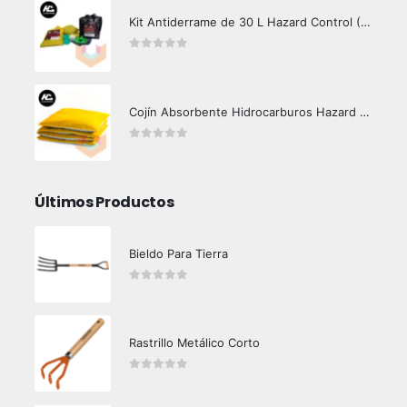
Kit Antiderrame de 30 L Hazard Control (Hidrocarburos - Biodegradable)
0
out of 5
Cojín Absorbente Hidrocarburos Hazard Control
0
out of 5
Últimos Productos
Bieldo Para Tierra
0
out of 5
Rastrillo Metálico Corto
0
out of 5