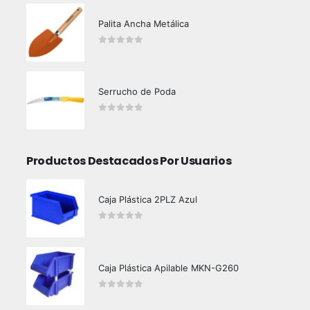
Palita Ancha Metálica
0
out of 5
Serrucho de Poda
0
out of 5
Productos Destacados Por Usuarios
Caja Plástica 2PLZ Azul
0
out of 5
Caja Plástica Apilable MKN-G260
0
out of 5