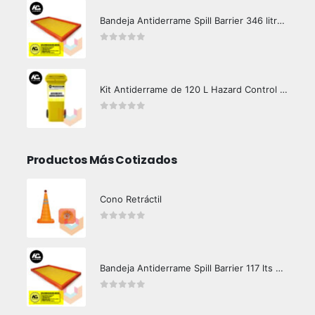
Bandeja Antiderrame Spill Barrier 346 litros Certificada
0
out of 5
Kit Antiderrame de 120 L Hazard Control (Hidrocarburos - Biodegradable)
0
out of 5
Productos Más Cotizados
Cono Retráctil
0
out of 5
Bandeja Antiderrame Spill Barrier 117 lts Certificada
0
out of 5