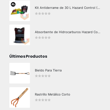
Kit Antiderrame de 30 L Hazard Control (Hidrocarburos - Biodegradable)
0
out of 5
Absorbente de Hidrocarburos Hazard Control 12 Kg
0
out of 5
Últimos Productos
Bieldo Para Tierra
0
out of 5
Rastrillo Metálico Corto
0
out of 5