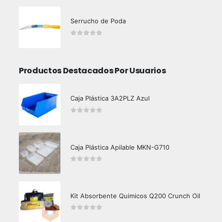
Serrucho de Poda
0
out of 5
Productos Destacados Por Usuarios
Caja Plástica 3A2PLZ Azul
0
out of 5
Caja Plástica Apilable MKN-G710
0
out of 5
Kit Absorbente Quimicos Q200 Crunch Oil
0
out of 5