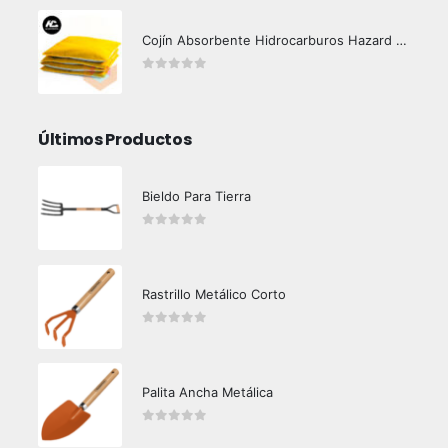
Cojín Absorbente Hidrocarburos Hazard Control
0
out of 5
Últimos Productos
Bieldo Para Tierra
0
out of 5
Rastrillo Metálico Corto
0
out of 5
Palita Ancha Metálica
0
out of 5