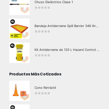
Chuzo Dieléctrico Clase 1
0
out of 5
Bandeja Antiderrame Spill Barrier 346 litros Certificada
0
out of 5
Kit Antiderrame de 120 L Hazard Control (Hidrocarburos - Biodegradable)
0
out of 5
Productos Más Cotizados
Cono Retráctil
0
out of 5