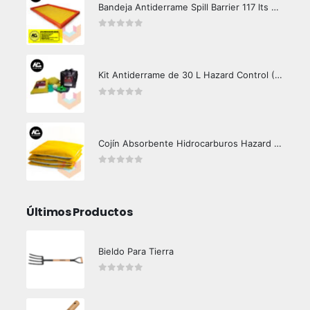
Bandeja Antiderrame Spill Barrier 117 lts Certificada
0
out of 5
Kit Antiderrame de 30 L Hazard Control (Hidrocarburos - Biodegradable)
0
out of 5
Cojín Absorbente Hidrocarburos Hazard Control
0
out of 5
Últimos Productos
Bieldo Para Tierra
0
out of 5