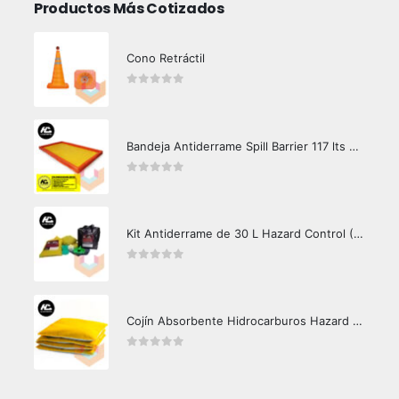
Productos Más Cotizados
Cono Retráctil
0
out of 5
Bandeja Antiderrame Spill Barrier 117 lts Certificada
0
out of 5
Kit Antiderrame de 30 L Hazard Control (Hidrocarburos - Biodegradable)
0
out of 5
Cojín Absorbente Hidrocarburos Hazard Control
0
out of 5