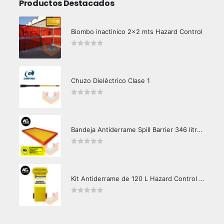
Productos Destacados
Biombo inactinico 2x2 mts Hazard Control
0
out of 5
Chuzo Dieléctrico Clase 1
0
out of 5
Bandeja Antiderrame Spill Barrier 346 litros Certificada
0
out of 5
Kit Antiderrame de 120 L Hazard Control (Hidrocarburos - Biodegradable)
0
out of 5