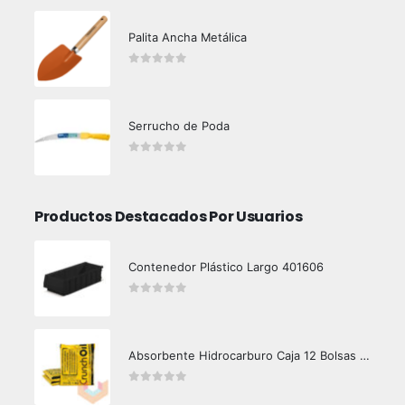
Palita Ancha Metálica
0
out of 5
Serrucho de Poda
0
out of 5
Productos Destacados Por Usuarios
Contenedor Plástico Largo 401606
0
out of 5
Absorbente Hidrocarburo Caja 12 Bolsas 1 kg Crunch Oil
0
out of 5