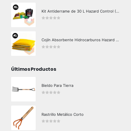
Kit Antiderrame de 30 L Hazard Control (Hidrocarburos - Biodegradable)
0
out of 5
Cojín Absorbente Hidrocarburos Hazard Control
0
out of 5
Últimos Productos
Bieldo Para Tierra
0
out of 5
Rastrillo Metálico Corto
0
out of 5