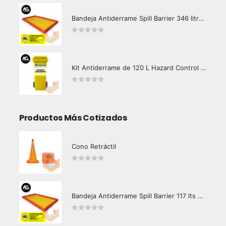
Bandeja Antiderrame Spill Barrier 346 litros Certificada
0
out of 5
Kit Antiderrame de 120 L Hazard Control (Hidrocarburos - Biodegradable)
0
out of 5
Productos Más Cotizados
Cono Retráctil
0
out of 5
Bandeja Antiderrame Spill Barrier 117 lts Certificada
0
out of 5