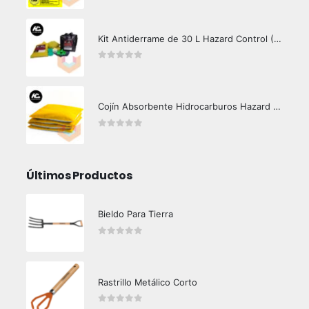
Kit Antiderrame de 30 L Hazard Control (Hidrocarburos - Biodegradable)
0
out of 5
Cojín Absorbente Hidrocarburos Hazard Control
0
out of 5
Últimos Productos
Bieldo Para Tierra
0
out of 5
Rastrillo Metálico Corto
0
out of 5