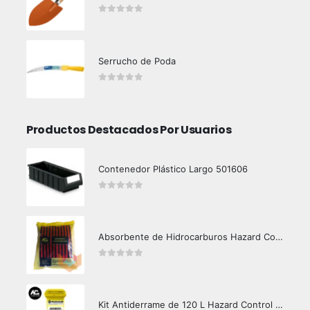
0
out of 5
Serrucho de Poda
0
out of 5
Productos Destacados Por Usuarios
Contenedor Plástico Largo 501606
0
out of 5
Absorbente de Hidrocarburos Hazard Control 1kg
0
out of 5
Kit Antiderrame de 120 L Hazard Control (Hidrocarburos - Biodegradable)