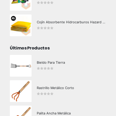
0
out of 5
Cojín Absorbente Hidrocarburos Hazard Control
0
out of 5
Últimos Productos
Bieldo Para Tierra
0
out of 5
Rastrillo Metálico Corto
0
out of 5
Palita Ancha Metálica