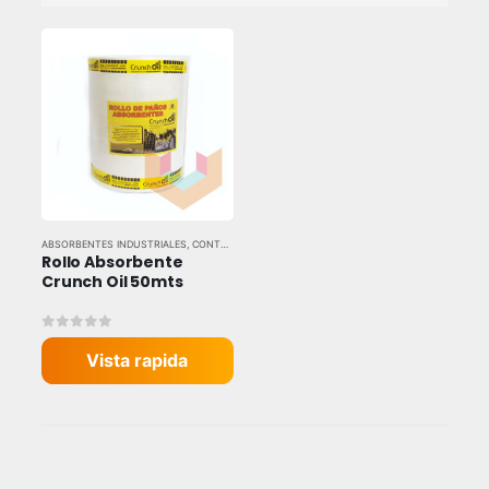
ABSORBENTES INDUSTRIALES
,
CONTROL DE DERRAMES
,
PAÑOS ABSORBENTES
,
TODAS LAS
Rollo Absorbente 
Crunch Oil 50mts
0
out of 5
Vista rapida