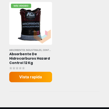
MÁS VENDIDO
ABSORBENTES INDUSTRIALES
,
CONTROL DE DERRAMES
,
TODAS LAS MARCAS
Absorbente De 
Hidrocarburos Hazard 
Control 12 Kg
0
out of 5
Vista rapida