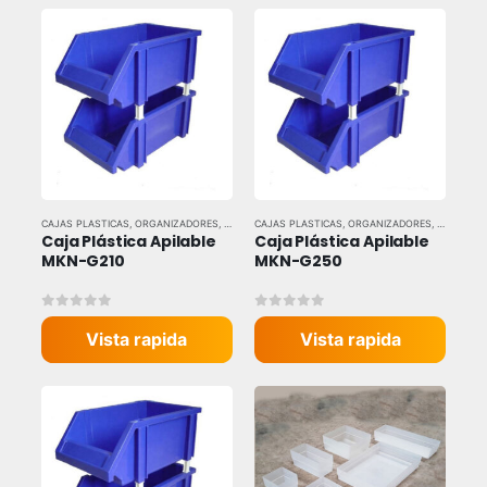
CAJAS PLASTICAS
,
ORGANIZADORES
,
TODAS LAS MARCAS
CAJAS PLASTICAS
,
ORGANIZADORES
,
TODAS LA
Caja Plástica Apilable 
Caja Plástica Apilable 
MKN-G210
MKN-G250
0
out of 5
0
out of 5
Vista rapida
Vista rapida