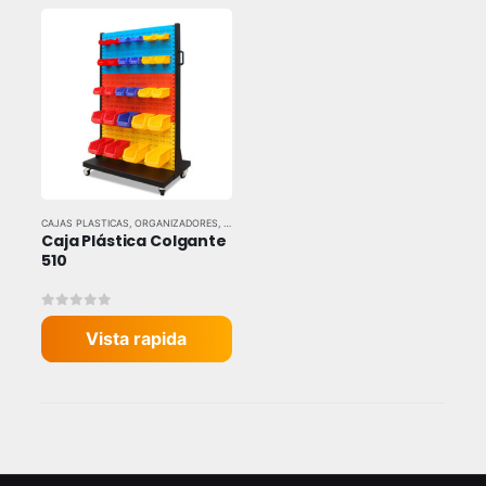
CAJAS PLASTICAS
,
ORGANIZADORES
,
TODAS LAS MARCAS
Caja Plástica Colgante 
510
0
out of 5
Vista rapida