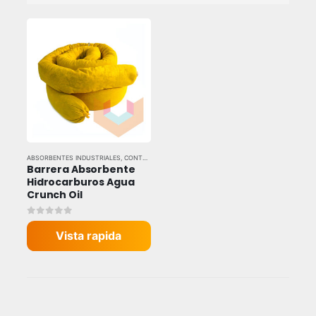
ABSORBENTES INDUSTRIALES
,
CONTROL DE DERRAMES
,
TODAS LAS MARCAS
Barrera Absorbente 
Hidrocarburos Agua 
Crunch Oil
0
out of 5
Vista rapida