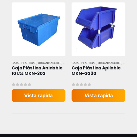
CAJAS PLASTICAS
,
ORGANIZADORES
,
TODAS LAS MARCAS
CAJAS PLASTICAS
,
ORGANIZADORES
,
TODAS LA
Caja Plástica Anidable 
Caja Plástica Apilable 
10 Lts MKN-302
MKN-G230
0
out of 5
0
out of 5
Vista rapida
Vista rapida