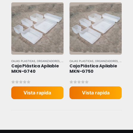
CAJAS PLASTICAS
,
ORGANIZADORES
,
TODAS LAS MARCAS
CAJAS PLASTICAS
,
ORGANIZADORES
,
TODAS LA
Caja Plástica Apilable 
Caja Plástica Apilable 
MKN-G740
MKN-G750
0
out of 5
0
out of 5
Vista rapida
Vista rapida