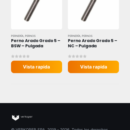
PERNERÍA
,
PERNOS
PERNERÍA
,
PERNOS
Perno Arado Grado 5 – 
Perno Arado Grado 5 – 
BSW – Pulgada
NC – Pulgada
0
out of 5
0
out of 5
Vista rapida
Vista rapida
© VERKOPER SPA. 2019 - 2026. Todos los derechos