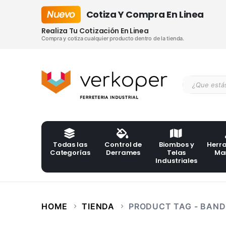
Nuevo
Cotiza Y Compra En Linea
Realiza Tu Cotización En Linea
Compra y cotiza cualquier producto dentro de la tienda.
Todas las
Control de
Biombos y
Herr
Categorías
Derrames
Telas
Ma
Industriales
HOME
TIENDA
PRODUCT TAG -
BAND