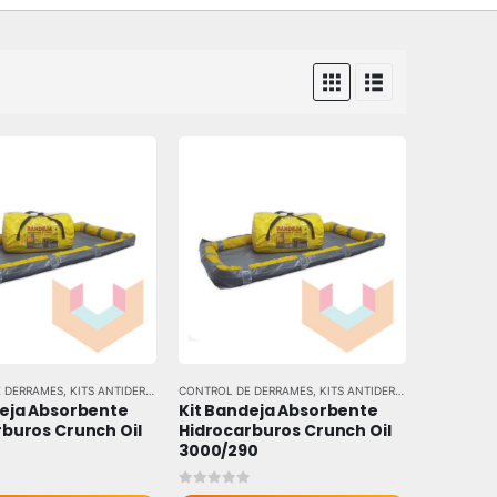
 DERRAMES
 MARCAS
,
KITS ANTIDERRAME
,
CONTROL DE DERRAMES
TODAS LAS MARCAS
,
KITS ANTIDERRAME
,
TODAS LAS
eja Absorbente 
Kit Bandeja Absorbente 
buros Crunch Oil 
Hidrocarburos Crunch Oil 
3000/290
 5
0
out of 5