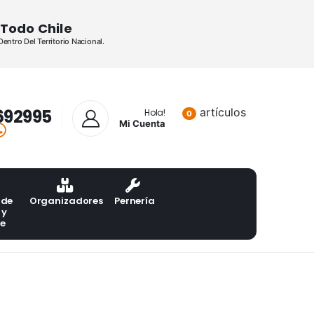
Todo Chile
ntro Del Territorio Nacional.
692995
artículos
Lista de pr
Hola!
0
Mi Cuenta
 de
Organizadores
Pernería
 y
te