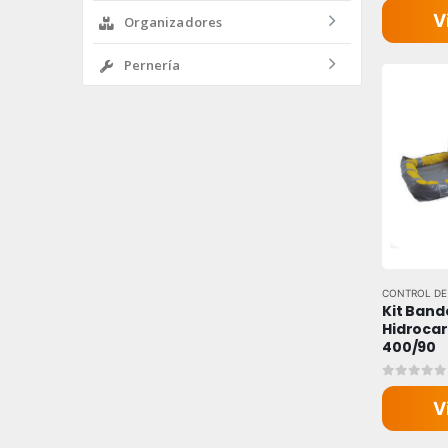
V
Organizadores
Pernería
CONTROL DE
Kit Band
Hidrocar
400/90
0
out of
V