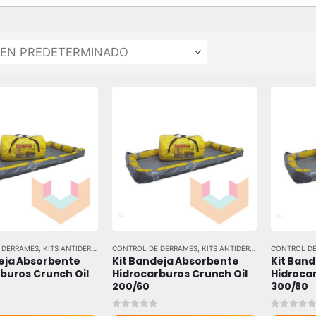
 DERRAMES
,
KITS ANTIDERRAME
,
CONTROL DE DERRAMES
TODAS LAS MARCAS
,
KITS ANTIDERRAME
,
CONTROL DE
TODAS LAS
eja Absorbente 
Kit Bandeja Absorbente 
Kit Band
buros Crunch Oil 
Hidrocarburos Crunch Oil 
Hidrocar
200/60
300/80
 5
0
out of 5
0
out of