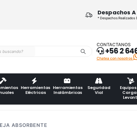
Despachos A 
* Despachos Realizados De
CONTACTANOS
+56 2 64
Chatea con nosotros
amientas
Herramientas
Herramientas
Seguridad
Equipos
nuales
Eléctricas
Inalámbricas
Vial
Carga
Levan
EJA ABSORBENTE