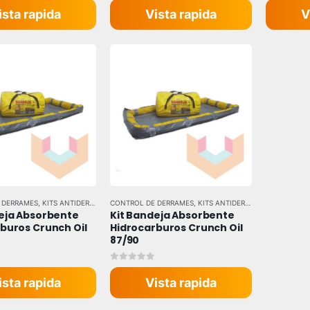
ista rapida
Vista rapida
V
 DERRAMES
,
KITS ANTIDERRAME
,
CONTROL DE DERRAMES
TODAS LAS MARCAS
,
KITS ANTIDERRAME
,
TODAS LAS
eja Absorbente 
Kit Bandeja Absorbente 
buros Crunch Oil 
Hidrocarburos Crunch Oil 
87/90
 5
0
out of 5
ista rapida
Vista rapida