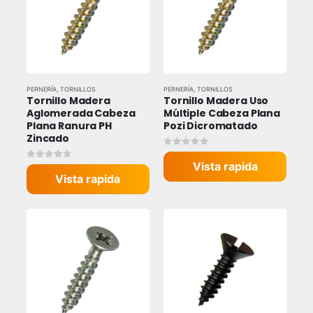
PERNERÍA
,
TORNILLOS
PERNERÍA
,
TORNILLOS
Tornillo Madera 
Tornillo Madera Uso 
Aglomerada Cabeza 
Múltiple Cabeza Plana 
Plana Ranura PH 
Pozi Dicromatado
Zincado
0
out of 5
Vista rapida
0
out of 5
Vista rapida