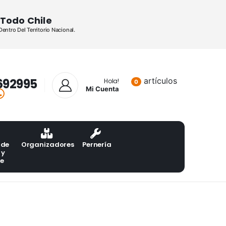
Todo Chile
ntro Del Territorio Nacional.
692995
artículos
Lista de pr
Hola!
0
Mi Cuenta
 de
Organizadores
Pernería
 y
te