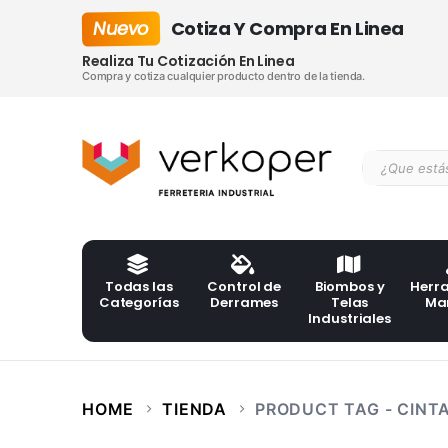
Nuevo
Cotiza Y Compra En Linea
Realiza Tu Cotización En Linea
Compra y cotiza cualquier producto dentro de la tienda.
Todas las
Control de
Biombos y
Herr
Categorías
Derrames
Telas
Ma
Industriales
HOME
TIENDA
PRODUCT TAG -
CINT