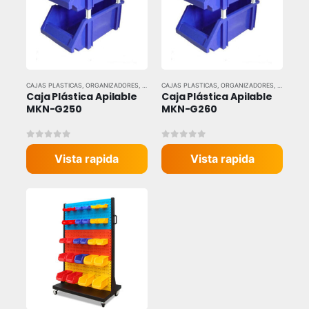
CAJAS PLASTICAS
,
ORGANIZADORES
,
TODAS LAS MARCAS
CAJAS PLASTICAS
,
ORGANIZADORES
,
TODAS LA
Caja Plástica Apilable 
Caja Plástica Apilable 
MKN-G250
MKN-G260
0
out of 5
0
out of 5
Vista rapida
Vista rapida