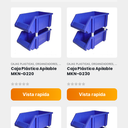
CAJAS PLASTICAS
,
ORGANIZADORES
,
TODAS LAS MARCAS
CAJAS PLASTICAS
,
ORGANIZADORES
,
TODAS LA
Caja Plástica Apilable 
Caja Plástica Apilable 
MKN-G220
MKN-G230
0
out of 5
0
out of 5
Vista rapida
Vista rapida