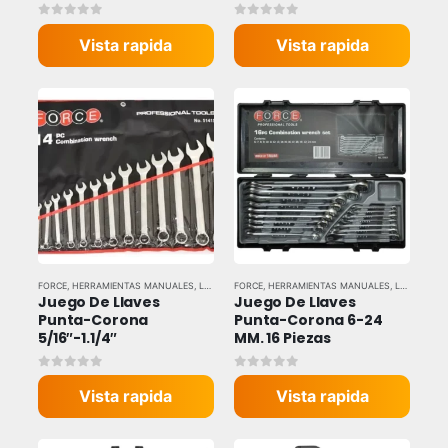
0
out of 5
0
out of 5
Vista rapida
Vista rapida
FORCE
,
HERRAMIENTAS MANUALES
,
LLAVES Y DADOS
FORCE
,
HERRAMIENTAS MANUALES
,
LLAVES Y DADOS
Juego De Llaves 
Juego De Llaves 
Punta-Corona 
Punta-Corona 6-24 
5/16″-1.1/4″
MM. 16 Piezas
0
out of 5
0
out of 5
Vista rapida
Vista rapida