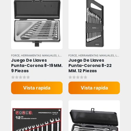
FORCE
,
HERRAMIENTAS MANUALES
,
LLAVES Y DADOS
FORCE
,
HERRAMIENTAS MANUALES
,
LLAVES Y DADOS
Juego De Llaves 
Juego De Llaves 
Punta-Corona 8-19 MM. 
Punta-Corona 8-22 
9 Piezas
MM. 12 Piezas
0
out of 5
0
out of 5
Vista rapida
Vista rapida