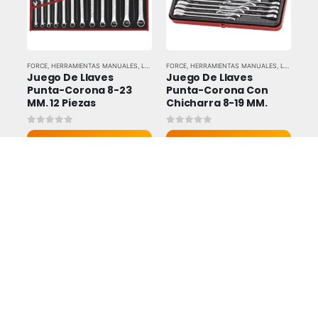
FORCE
,
HERRAMIENTAS MANUALES
,
LLAVES Y DADOS
FORCE
,
HERRAMIENTAS MANUALES
,
LLAVES Y DADOS
Juego De Llaves 
Juego De Llaves 
Punta-Corona 8-23 
Punta-Corona Con 
MM. 12 Piezas
Chicharra 8-19 MM.
0
out of 5
0
out of 5
Vista rapida
Vista rapida
FORCE
,
HERRAMIENTAS MANUALES
,
LLAVES Y DADOS
FORCE
,
HERRAMIENTAS MANUALES
,
LLAVES Y DADOS