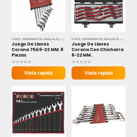
FORCE
,
HERRAMIENTAS MANUALES
,
LLAVES Y DADOS
FORCE
,
HERRAMIENTAS MANUALES
,
LLAVES Y DADOS
Juego De Llaves 
Juego De Llaves 
Corona 75ä 6-22 MM. 8 
Corona Con Chicharra 
Piezas
6-22 MM.
0
out of 5
0
out of 5
Vista rapida
Vista rapida