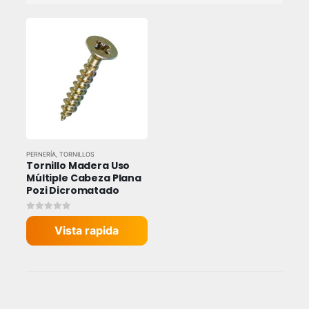
PERNERÍA
,
TORNILLOS
Tornillo Madera Uso 
Múltiple Cabeza Plana 
Pozi Dicromatado
0
out of 5
Vista rapida