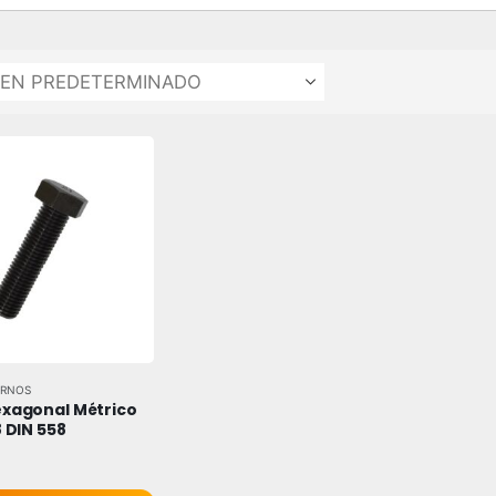
ERNOS
xagonal Métrico 
8 DIN 558
 5