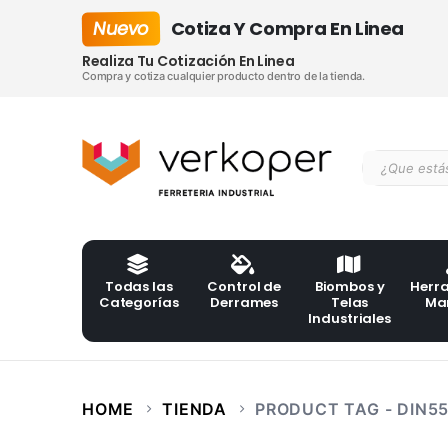
Nuevo
Cotiza Y Compra En Linea
Realiza Tu Cotización En Linea
Compra y cotiza cualquier producto dentro de la tienda.
Todas las
Control de
Biombos y
Herr
Categorías
Derrames
Telas
Ma
Industriales
HOME
TIENDA
PRODUCT TAG -
DIN5