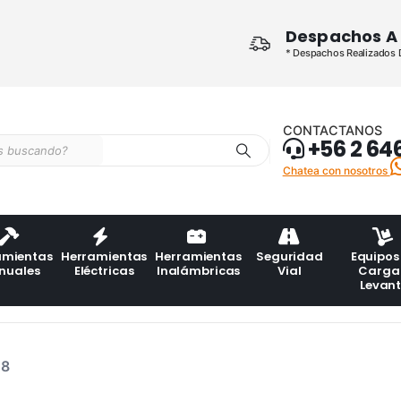
Despachos A 
* Despachos Realizados De
CONTACTANOS
+56 2 64
Chatea con nosotros
amientas
Herramientas
Herramientas
Seguridad
Equipos
nuales
Eléctricas
Inalámbricas
Vial
Carga
Levan
58