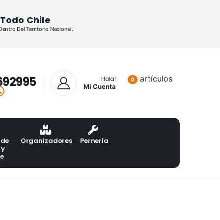
Todo Chile
ntro Del Territorio Nacional.
692995
artículos
Lista de pr
Hola!
0
Mi Cuenta
 de
Organizadores
Pernería
 y
te