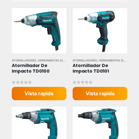
ATORNILLADORES
,
HERRAMIENTAS ELÉCTRICAS
ATORNILLADORES
,
HERRAMIENTAS Y EQUIPOS INDUSTRIALES
,
HERRAMIENTAS ELÉCTRICAS
,
,
Atornillador De 
Atornillador De 
Impacto TD0100
Impacto TD0101
0
out of 5
0
out of 5
Vista rapida
Vista rapida