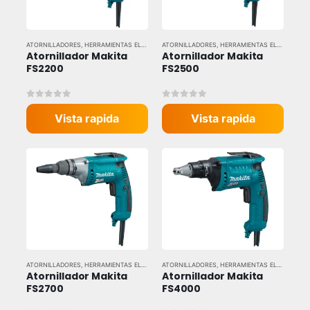
ATORNILLADORES
,
HERRAMIENTAS ELÉCTRICAS
ATORNILLADORES
,
HERRAMIENTAS Y EQUIPOS INDUSTRIALES
,
HERRAMIENTAS ELÉCTRICAS
,
,
Atornillador Makita 
Atornillador Makita 
FS2200
FS2500
0
out of 5
0
out of 5
Vista rapida
Vista rapida
ATORNILLADORES
,
HERRAMIENTAS ELÉCTRICAS
ATORNILLADORES
,
HERRAMIENTAS Y EQUIPOS INDUSTRIALES
,
HERRAMIENTAS ELÉCTRICAS
,
,
Atornillador Makita 
Atornillador Makita 
FS2700
FS4000