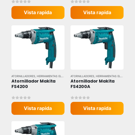
0
out of 5
0
out of 5
Vista rapida
Vista rapida
ATORNILLADORES
,
HERRAMIENTAS ELÉCTRICAS
ATORNILLADORES
,
HERRAMIENTAS Y EQUIPOS INDUSTRIALES
,
HERRAMIENTAS ELÉCTRICAS
,
,
Atornillador Makita 
Atornillador Makita 
FS4200
FS4200A
0
out of 5
0
out of 5
Vista rapida
Vista rapida