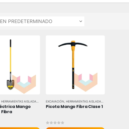
,
HERRAMIENTAS AISLADAS
,
HERRAMIENTAS MANUALES
EXCAVACIÓN
,
HERRAMIENTAS AISLADAS
,
TODAS LAS MARCAS
,
HERRAMIENTAS 
léctrica Mango 
Picota Mango Fibra Clase 1
 Fibra
 5
0
out of 5