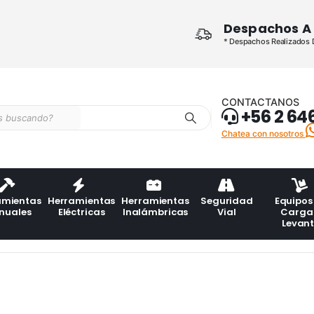
Despachos A 
* Despachos Realizados De
CONTACTANOS
+56 2 64
Chatea con nosotros
amientas
Herramientas
Herramientas
Seguridad
Equipos
nuales
Eléctricas
Inalámbricas
Vial
Carga
Levan