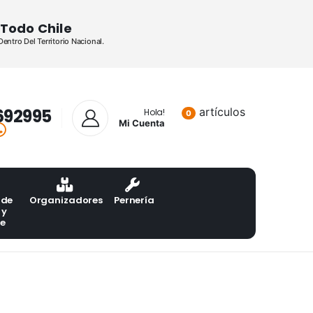
Todo Chile
ntro Del Territorio Nacional.
692995
artículos
Lista de pr
Hola!
0
Mi Cuenta
 de
Organizadores
Pernería
 y
te