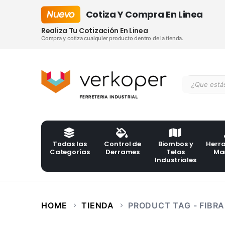
Nuevo
Cotiza Y Compra En Linea
Realiza Tu Cotización En Linea
Compra y cotiza cualquier producto dentro de la tienda.
Todas las
Control de
Biombos y
Herr
Categorías
Derrames
Telas
Ma
Industriales
HOME
TIENDA
PRODUCT TAG -
FIBRA