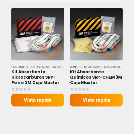
CONTROL DE DERRAMES
,
KITS ANTIDERRAME
CONTROL DE DERRAMES
,
TODAS LAS MARCAS
,
KITS ANTIDERRAME
,
T
Kit Absorbente 
Kit Absorbente 
Hidrocarburos SRP-
Quimicos SRP-CHEM 3M 
Petro 3M Caja Master
Caja Master
0
out of 5
0
out of 5
Vista rapida
Vista rapida