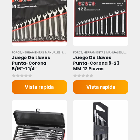
FORCE
,
HERRAMIENTAS MANUALES
,
LLAVES Y DADOS
FORCE
,
HERRAMIENTAS MANUALES
,
LLAVES Y DADOS
Juego De Llaves 
Juego De Llaves 
Punta-Corona 
Punta-Corona 8-23 
5/16″-1.1/4″
MM. 12 Piezas
0
out of 5
0
out of 5
Vista rapida
Vista rapida