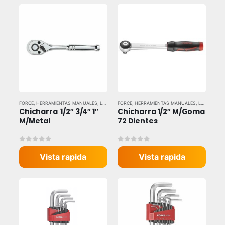
FORCE
,
HERRAMIENTAS MANUALES
,
LLAVES Y DADOS
FORCE
,
HERRAMIENTAS MANUALES
,
LLAVES Y DADOS
Chicharra  1/2″ 3/4″ 1″ 
Chicharra 1/2″ M/Goma 
M/Metal
72 Dientes
0
out of 5
0
out of 5
Vista rapida
Vista rapida