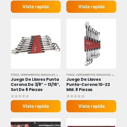
0
out of 5
0
out of 5
Vista rapida
Vista rapida
FORCE
,
HERRAMIENTAS MANUALES
,
LLAVES Y DADOS
FORCE
,
HERRAMIENTAS MANUALES
,
LLAVES Y DADOS
Juego De Llaves Punta 
Juego De Llaves 
Corona De 3/8″ – 13/16″, 
Punta-Corona 10-22 
Set De 8 Piezas
MM. 8 Piezas
0
out of 5
0
out of 5
Vista rapida
Vista rapida