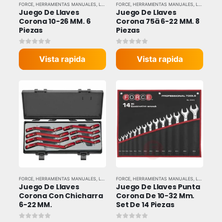
FORCE
,
HERRAMIENTAS MANUALES
,
LLAVES Y DADOS
FORCE
,
HERRAMIENTAS MANUALES
,
LLAVES Y DADOS
Juego De Llaves 
Juego De Llaves 
Corona 10-26 MM. 6 
Corona 75ä 6-22 MM. 8 
Piezas
Piezas
0
out of 5
0
out of 5
Vista rapida
Vista rapida
FORCE
,
HERRAMIENTAS MANUALES
,
LLAVES Y DADOS
FORCE
,
HERRAMIENTAS MANUALES
,
LLAVES Y DADOS
Juego De Llaves 
Juego De Llaves Punta 
Corona Con Chicharra 
Corona De 10-32 Mm. 
6-22 MM.
Set De 14 Piezas