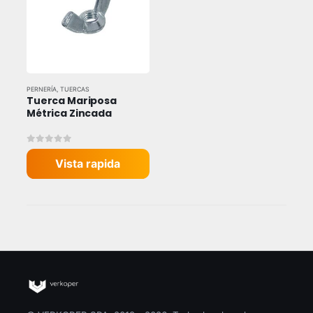
PERNERÍA
,
TUERCAS
Tuerca Mariposa 
Métrica Zincada
0
out of 5
Vista rapida