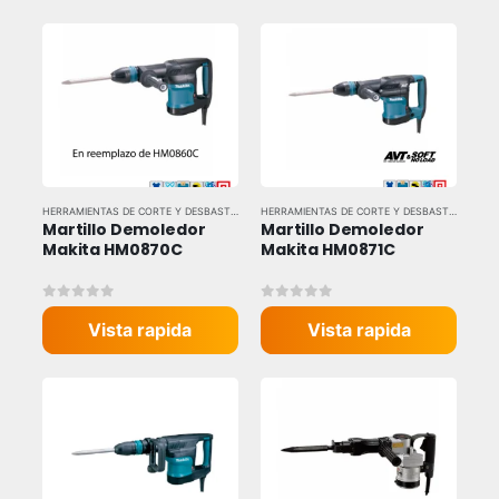
HERRAMIENTAS DE CORTE Y DESBASTE
,
HERRAMIENTAS ELÉCTRICAS
,
HERRAMIENTAS Y EQU
HERRAMIENTAS DE CORTE Y DESBASTE
,
HERRAM
Martillo Demoledor 
Martillo Demoledor 
Makita HM0870C
Makita HM0871C
0
out of 5
0
out of 5
Vista rapida
Vista rapida