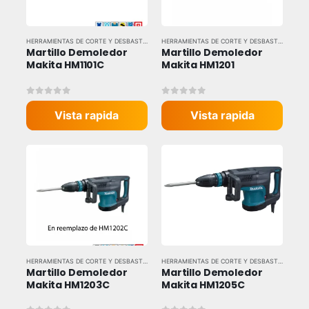
HERRAMIENTAS DE CORTE Y DESBASTE
,
HERRAMIENTAS ELÉCTRICAS
,
HERRAMIENTAS Y EQU
HERRAMIENTAS DE CORTE Y DESBASTE
,
HERRAM
Martillo Demoledor 
Martillo Demoledor 
Makita HM1101C
Makita HM1201
0
out of 5
0
out of 5
Vista rapida
Vista rapida
HERRAMIENTAS DE CORTE Y DESBASTE
,
HERRAMIENTAS ELÉCTRICAS
,
HERRAMIENTAS Y EQU
HERRAMIENTAS DE CORTE Y DESBASTE
,
HERRAM
Martillo Demoledor 
Martillo Demoledor 
Makita HM1203C
Makita HM1205C