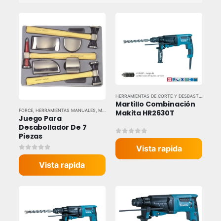
HERRAMIENTAS DE CORTE Y DESBASTE
,
HERRAM
Martillo Combinación 
FORCE
,
HERRAMIENTAS MANUALES
,
MARTILLOS Y MAZOS
Makita HR2630T
Juego Para 
Desabollador De 7 
Piezas
0
out of 5
Vista rapida
0
out of 5
Vista rapida