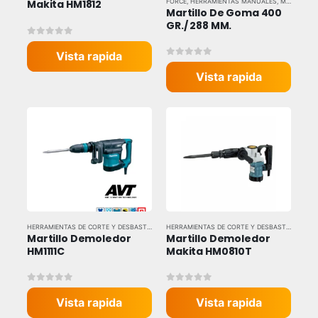
FORCE
,
HERRAMIENTAS MANUALES
,
MARTILLOS Y MAZOS
Makita HM1812
Martillo De Goma 400 
GR./ 288 MM.
0
out of 5
Vista rapida
0
out of 5
Vista rapida
HERRAMIENTAS DE CORTE Y DESBASTE
,
HERRAMIENTAS ELÉCTRICAS
,
HERRAMIENTAS Y EQU
HERRAMIENTAS DE CORTE Y DESBASTE
,
HERRAM
Martillo Demoledor 
Martillo Demoledor 
HM1111C
Makita HM0810T
0
out of 5
0
out of 5
Vista rapida
Vista rapida