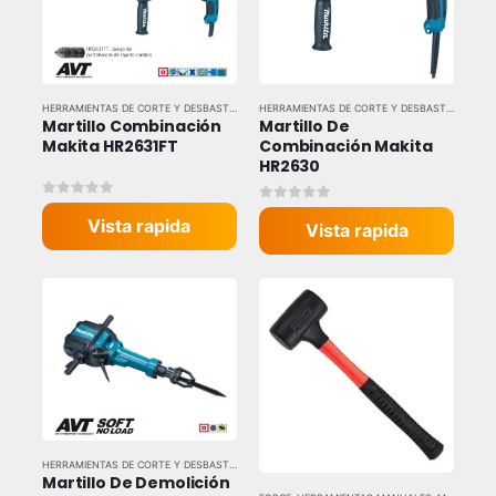
HERRAMIENTAS DE CORTE Y DESBASTE
,
HERRAMIENTAS ELÉCTRICAS
,
HERRAMIENTAS Y EQU
HERRAMIENTAS DE CORTE Y DESBASTE
,
HERRAM
Martillo Combinación 
Martillo De 
Makita HR2631FT
Combinación Makita 
HR2630
0
out of 5
0
out of 5
Vista rapida
Vista rapida
HERRAMIENTAS DE CORTE Y DESBASTE
,
HERRAMIENTAS ELÉCTRICAS
,
HERRAMIENTAS Y EQU
Martillo De Demolición 