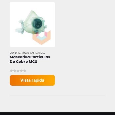
COVID-19
,
TODAS LAS MARCAS
Mascarilla Particulas 
De Cobre MCU
0
out of 5
Vista rapida