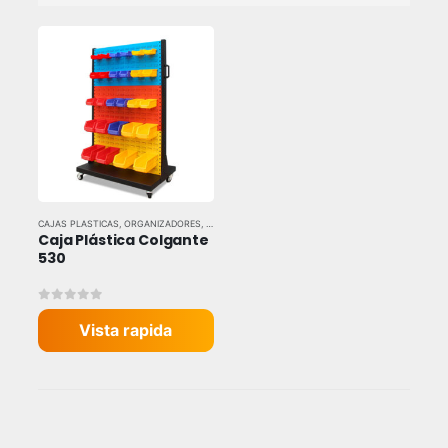
CAJAS PLASTICAS
,
ORGANIZADORES
,
TODAS LAS MARCAS
Caja Plástica Colgante 
530
0
out of 5
Vista rapida