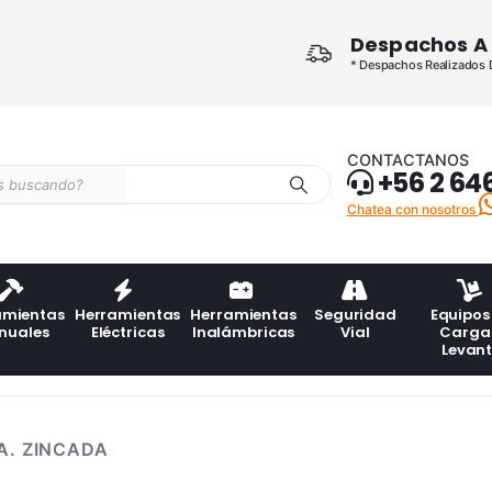
Despachos A 
* Despachos Realizados De
CONTACTANOS
+56 2 64
Chatea con nosotros
amientas
Herramientas
Herramientas
Seguridad
Equipos
nuales
Eléctricas
Inalámbricas
Vial
Carga
Levan
A. ZINCADA