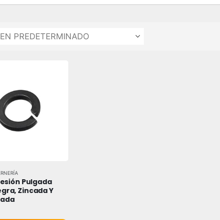
ERNERÍA
resión Pulgada 
gra, Zincada Y 
zada
 5