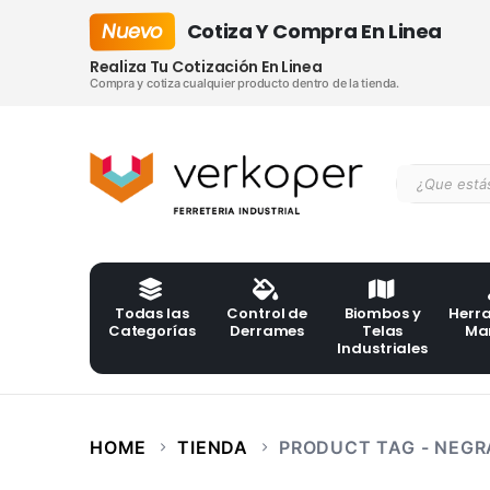
Nuevo
Cotiza Y Compra En Linea
Realiza Tu Cotización En Linea
Compra y cotiza cualquier producto dentro de la tienda.
Todas las
Control de
Biombos y
Herr
Categorías
Derrames
Telas
Ma
Industriales
HOME
TIENDA
PRODUCT TAG -
NEGR