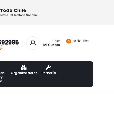
Todo Chile
ntro Del Territorio Nacional.
692995
artículos
Lista de pr
Hola!
0
Mi Cuenta
 de
Organizadores
Pernería
 y
te