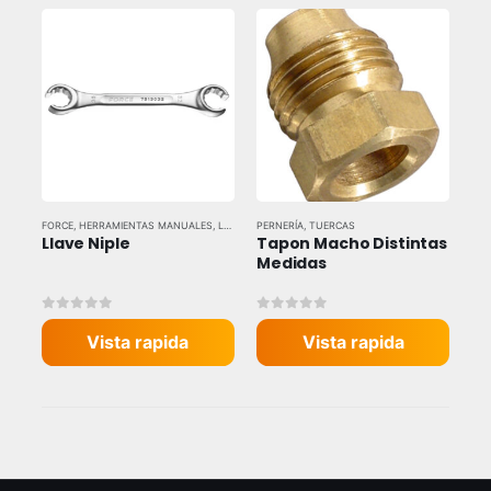
FORCE
,
HERRAMIENTAS MANUALES
,
LLAVES Y DADOS
PERNERÍA
,
TUERCAS
Llave Niple
Tapon Macho Distintas 
Medidas
0
out of 5
0
out of 5
Vista rapida
Vista rapida