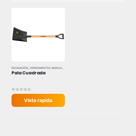
EXCAVACIÓN
,
HERRAMIENTAS MANUALES
,
HERRAMIENTAS Y EQUIPOS INDUSTRIALES
,
TRAM
Pala Cuadrada
0
out of 5
Vista rapida