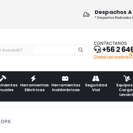
Despachos A 
* Despachos Realizados De
CONTACTANOS
+56 2 64
Chatea con nosotros
amientas
Herramientas
Herramientas
Seguridad
Equipos
nuales
Eléctricas
Inalámbricas
Vial
Carga
Levan
COPA