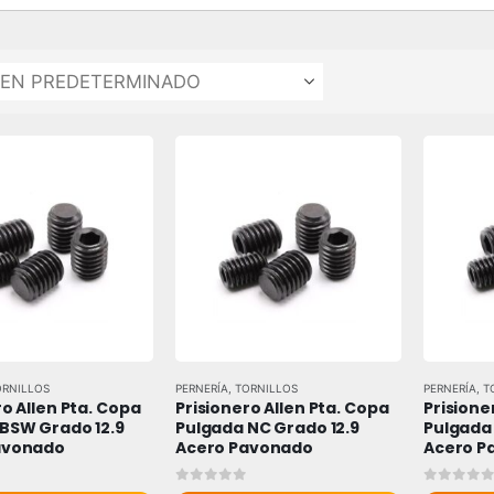
ORNILLOS
PERNERÍA
,
TORNILLOS
PERNERÍA
,
T
o Allen Pta. Copa 
Prisionero Allen Pta. Copa 
Prisione
BSW Grado 12.9 
Pulgada NC Grado 12.9 
Pulgada 
avonado
Acero Pavonado
Acero P
 5
0
out of 5
0
out of