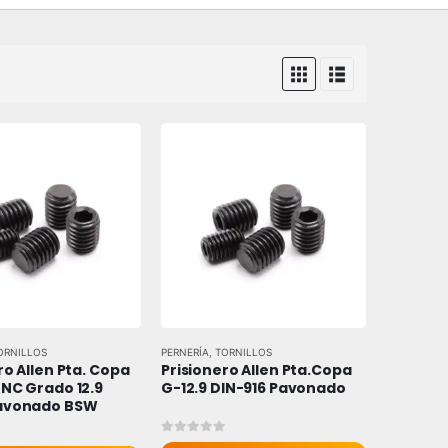
ORNILLOS
PERNERÍA
,
TORNILLOS
ro Allen Pta. Copa 
Prisionero Allen Pta.Copa 
NC Grado 12.9 
G-12.9 DIN-916 Pavonado
avonado BSW
0
out of 5
 5