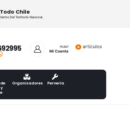
Todo Chile
ntro Del Territorio Nacional.
692995
artículos
Lista de pr
Hola!
0
Mi Cuenta
 de
Organizadores
Pernería
 y
te