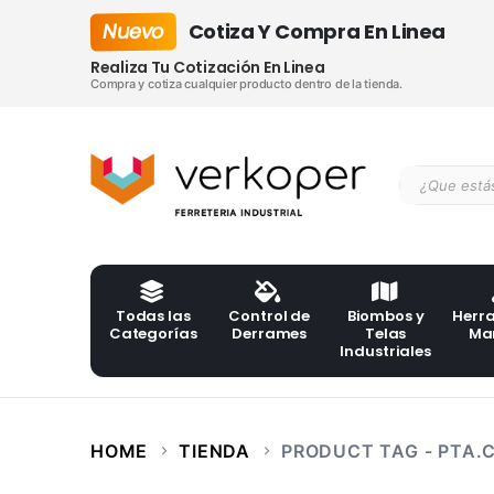
Nuevo
Cotiza Y Compra En Linea
Realiza Tu Cotización En Linea
Compra y cotiza cualquier producto dentro de la tienda.
Todas las
Control de
Biombos y
Herr
Categorías
Derrames
Telas
Ma
Industriales
HOME
TIENDA
PRODUCT TAG -
PTA.