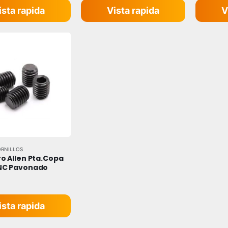
ista rapida
Vista rapida
V
ORNILLOS
o Allen Pta.Copa 
UNC Pavonado
 5
ista rapida