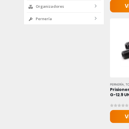
V
Organizadores
Pernería
PERNERÍA
,
T
Prisioner
G-12.9 
0
out of
V