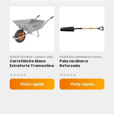
EQUIPOS DE CARGA Y LEVANTE
,
HERRAMIENTAS MANUALES
EXCAVACIÓN
,
HERRAMIENTAS MANUALES
,
HERRAMIENTAS Y EQUIPOS IN
,
HERRA
Carretilla De Mano 
Pala Jardinera 
Extraforte Tramontina
Reforzada
0
out of 5
0
out of 5
Vista rapida
Vista rapida