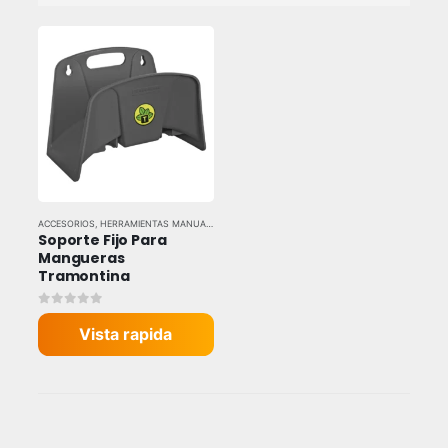
ACCESORIOS
,
HERRAMIENTAS MANUALES
,
HERRAMIENTAS Y EQUIPOS INDUSTRIALES
,
TRAM
Soporte Fijo Para 
Mangueras 
Tramontina
0
out of 5
Vista rapida