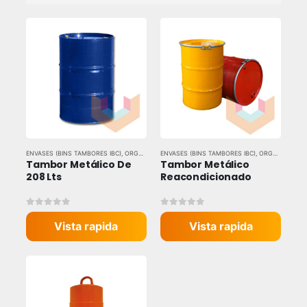
ENVASES (BINS TAMBORES IBC)
,
ORGANIZADORES
ENVASES (BINS TAMBORES IBC)
,
TODAS LAS MARCAS
,
ORGANIZADORES
Tambor Metálico De 
Tambor Metálico 
208 Lts
Reacondicionado
0
out of 5
0
out of 5
Vista rapida
Vista rapida