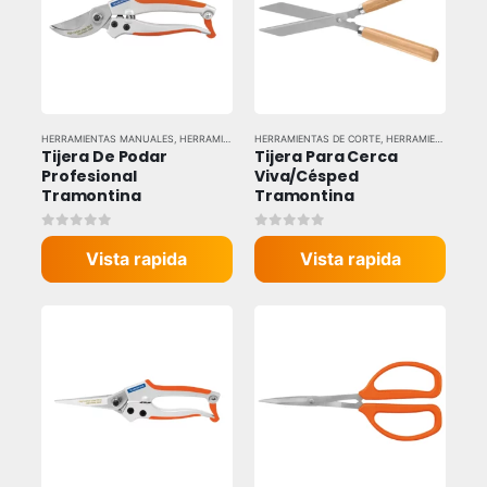
HERRAMIENTAS MANUALES
,
HERRAMIENTAS Y EQUIPOS INDUSTRIALES
HERRAMIENTAS DE CORTE
,
,
HERRAMIENTAS MANUALES
TIJERAS Y SIERRAS
,
Tijera De Podar 
Tijera Para Cerca 
Profesional 
Viva/Césped 
Tramontina
Tramontina
0
out of 5
0
out of 5
Vista rapida
Vista rapida