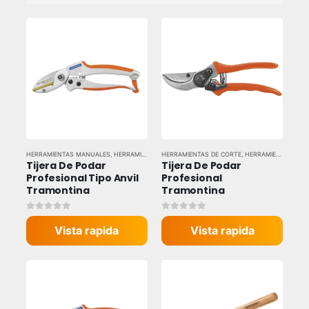
HERRAMIENTAS MANUALES
,
HERRAMIENTAS Y EQUIPOS INDUSTRIALES
HERRAMIENTAS DE CORTE
,
,
HERRAMIENTAS MANUALES
TIJERAS Y SIERRAS
,
Tijera De Podar 
Tijera De Podar 
Profesional Tipo Anvil 
Profesional 
Tramontina
Tramontina
0
out of 5
0
out of 5
Vista rapida
Vista rapida