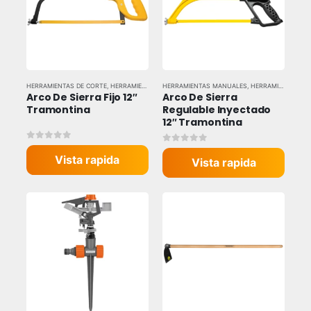
HERRAMIENTAS DE CORTE
,
HERRAMIENTAS MANUALES
HERRAMIENTAS MANUALES
,
HERRAMIENTAS Y EQUIPOS INDUSTR
,
HERRAMIENTAS Y EQUIPOS INDUSTRIALES
Arco De Sierra Fijo 12″ 
Arco De Sierra 
Tramontina
Regulable Inyectado 
12″ Tramontina
0
out of 5
0
out of 5
Vista rapida
Vista rapida