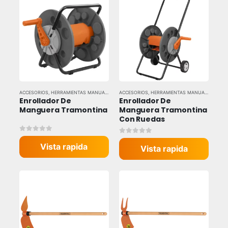
ACCESORIOS
,
HERRAMIENTAS MANUALES
,
HERRAMIENTAS Y EQUIPOS INDUSTRIALES
ACCESORIOS
,
HERRAMIENTAS MANUALES
,
,
TRAM
HERR
Enrollador De 
Enrollador De 
Manguera Tramontina
Manguera Tramontina 
Con Ruedas
0
out of 5
0
out of 5
Vista rapida
Vista rapida