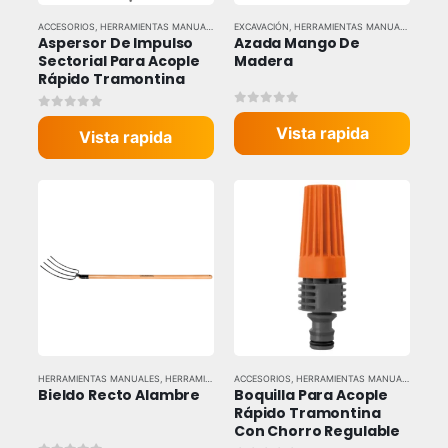
ACCESORIOS
,
HERRAMIENTAS MANUALES
,
HERRAMIENTAS Y EQUIPOS INDUSTRIALES
EXCAVACIÓN
,
HERRAMIENTAS MANUALES
,
,
TRAM
HERRA
Aspersor De Impulso 
Azada Mango De 
Sectorial Para Acople 
Madera
Rápido Tramontina
0
out of 5
0
out of 5
Vista rapida
Vista rapida
HERRAMIENTAS MANUALES
,
HERRAMIENTAS Y EQUIPOS INDUSTRIALES
ACCESORIOS
,
HERRAMIENTAS MANUALES
,
TRAMONTINA
,
HERR
Bieldo Recto Alambre
Boquilla Para Acople 
Rápido Tramontina 
Con Chorro Regulable