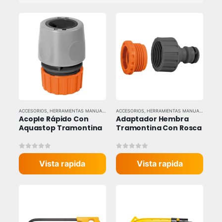
ACCESORIOS
,
HERRAMIENTAS MANUALES
,
HERRAMIENTAS Y EQUIPOS INDUSTRIALES
ACCESORIOS
,
HERRAMIENTAS MANUALES
,
,
TRAM
HERR
Acople Rápido Con 
Adaptador Hembra 
Aquastop Tramontina
Tramontina Con Rosca
0
out of 5
0
out of 5
Vista rapida
Vista rapida