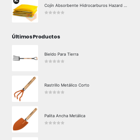
Cojín Absorbente Hidrocarburos Hazard Control
0
out of 5
Últimos Productos
Bieldo Para Tierra
0
out of 5
Rastrillo Metálico Corto
0
out of 5
Palita Ancha Metálica
0
out of 5