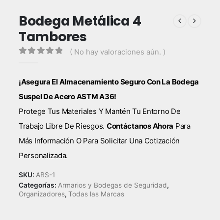
Bodega Metálica 4
Tambores
( No hay valoraciones aún. )
0
out of 5
¡Asegura El Almacenamiento Seguro Con La Bodega
Suspel De Acero ASTM A36!
Protege Tus Materiales Y Mantén Tu Entorno De
Trabajo Libre De Riesgos.
Contáctanos Ahora
Para
Más Información O Para Solicitar Una Cotización
Personalizada.
SKU:
ABS-1
Categorías:
Armarios y Bodegas de Seguridad
,
Organizadores
,
Todas las Marcas