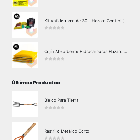
0
out of 5
Kit Antiderrame de 30 L Hazard Control (Hidrocarburos - Biodegradable)
0
out of 5
Cojín Absorbente Hidrocarburos Hazard Control
0
out of 5
Últimos Productos
Bieldo Para Tierra
0
out of 5
Rastrillo Metálico Corto