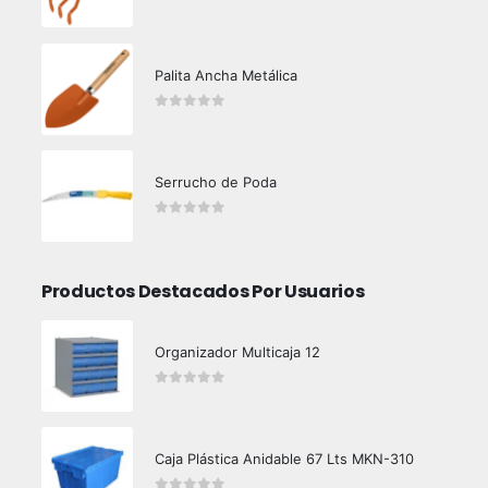
0
out of 5
Palita Ancha Metálica
0
out of 5
Serrucho de Poda
0
out of 5
Productos Destacados Por Usuarios
Organizador Multicaja 12
0
out of 5
Caja Plástica Anidable 67 Lts MKN-310