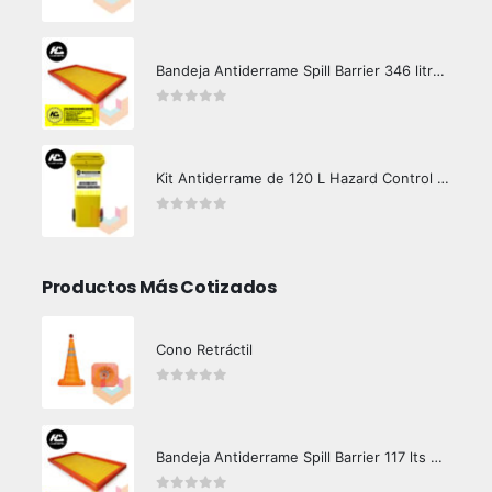
0
out of 5
Bandeja Antiderrame Spill Barrier 346 litros Certificada
0
out of 5
Kit Antiderrame de 120 L Hazard Control (Hidrocarburos - Biodegradable)
0
out of 5
Productos Más Cotizados
Cono Retráctil
0
out of 5
Bandeja Antiderrame Spill Barrier 117 lts Certificada