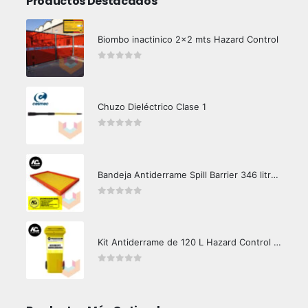
Productos Destacados
Biombo inactinico 2x2 mts Hazard Control
0
out of 5
Chuzo Dieléctrico Clase 1
0
out of 5
Bandeja Antiderrame Spill Barrier 346 litros Certificada
0
out of 5
Kit Antiderrame de 120 L Hazard Control (Hidrocarburos - Biodegradable)
0
out of 5