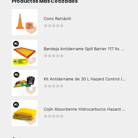
Productos Más Cotizados
Cono Retráctil
0
out of 5
Bandeja Antiderrame Spill Barrier 117 lts Certificada
0
out of 5
Kit Antiderrame de 30 L Hazard Control (Hidrocarburos - Biodegradable)
0
out of 5
Cojín Absorbente Hidrocarburos Hazard Control
0
out of 5