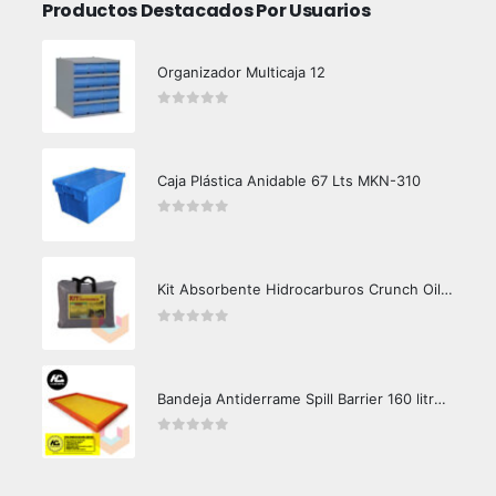
Productos Destacados Por Usuarios
Organizador Multicaja 12
0
out of 5
Caja Plástica Anidable 67 Lts MKN-310
0
out of 5
Kit Absorbente Hidrocarburos Crunch Oil K3000
0
out of 5
Bandeja Antiderrame Spill Barrier 160 litros Certificada
0
out of 5