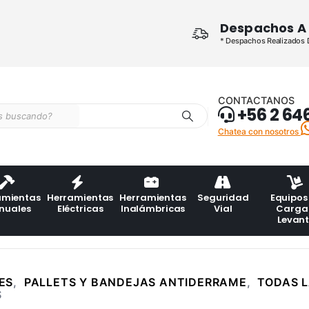
Despachos A 
* Despachos Realizados De
CONTACTANOS
+56 2 64
Chatea con nosotros
amientas
Herramientas
Herramientas
Seguridad
Equipos
nuales
Eléctricas
Inalámbricas
Vial
Carga
Levan
ES
,
PALLETS Y BANDEJAS ANTIDERRAME
,
TODAS 
S