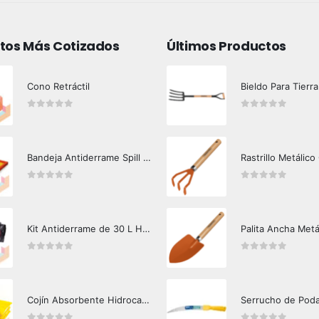
tos Más Cotizados
Últimos Productos
Cono Retráctil
Bieldo Para Tierra
0
out of 5
0
out of 5
Bandeja Antiderrame Spill Barrier 117 lts Certificada
Rastrillo Metálico
0
out of 5
0
out of 5
Kit Antiderrame de 30 L Hazard Control (Hidrocarburos - Biodegradable)
Palita Ancha Metá
0
out of 5
0
out of 5
Cojín Absorbente Hidrocarburos Hazard Control
Serrucho de Pod