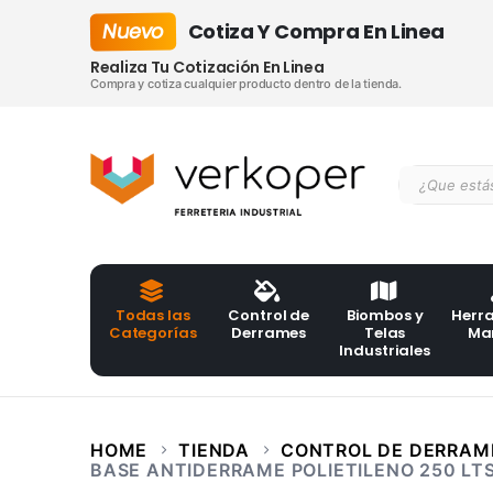
Nuevo
Cotiza Y Compra En Linea
Realiza Tu Cotización En Linea
Compra y cotiza cualquier producto dentro de la tienda.
Todas las
Control de
Biombos y
Herr
Categorías
Derrames
Telas
Ma
Industriales
HOME
TIENDA
CONTROL DE DERRAM
BASE ANTIDERRAME POLIETILENO 250 LT