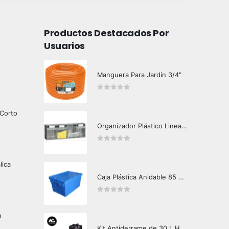
Productos Destacados Por
Usuarios
Manguera Para Jardín 3/4"
0
out of 5
 Corto
Organizador Plástico Linea 4 Uds
0
out of 5
lica
Caja Plástica Anidable 85 Lts MKN-330
0
out of 5
a
Kit Antiderrame de 30 L Hazard Control (Hidrocarburos - Biodegradable)