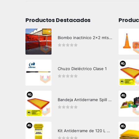
Productos Destacados
Produc
Biombo inactinico 2x2 mts Hazard Control
0
out of 5
Chuzo Dieléctrico Clase 1
0
out of 5
Bandeja Antiderrame Spill Barrier 346 litros Certificada
0
out of 5
Kit Antiderrame de 120 L Hazard Control (Hidrocarburos - Biodegradable)