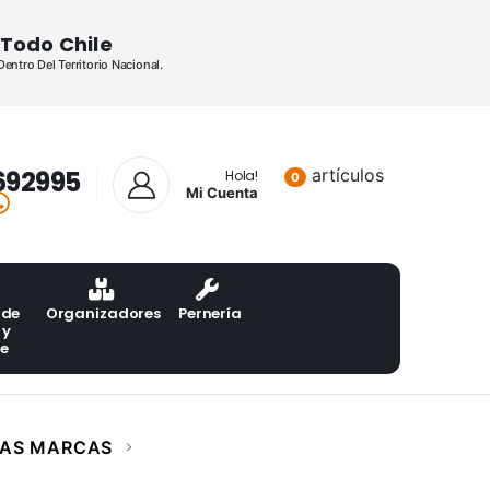
Todo Chile
ntro Del Territorio Nacional.
692995
artículos
Lista de pr
Hola!
0
Mi Cuenta
 de
Organizadores
Pernería
 y
te
LAS MARCAS