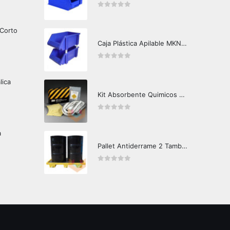
0
out of 5
 Corto
Caja Plástica Apilable MKN-G260
0
out of 5
lica
Kit Absorbente Quimicos SRP-CHEM 3M Caja Master
0
out of 5
a
Pallet Antiderrame 2 Tambores HPR
0
out of 5