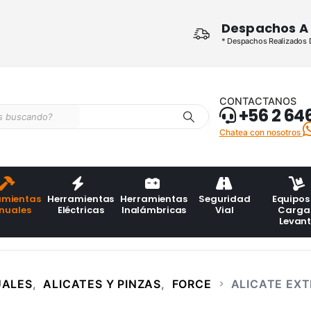
Despachos A 
* Despachos Realizados De
CONTACTANOS
+56 2 64
Chatea con nosotros
amientas
Herramientas
Herramientas
Seguridad
Equipos
nuales
Eléctricas
Inalámbricas
Vial
Carga
Levan
UALES
,
ALICATES Y PINZAS
,
FORCE
ALICATE EXT