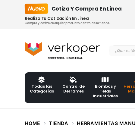
Nuevo
Cotiza Y Compra En Linea
Realiza Tu Cotización En Linea
Compra y cotiza cualquier producto dentro de la tienda.
Todas las
Control de
Biombos y
Herr
Categorías
Derrames
Telas
Ma
Industriales
HOME
TIENDA
HERRAMIENTAS MAN