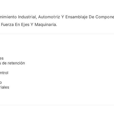
nimiento Industrial, Automotriz Y Ensamblaje De Componen
e Fuerza En Ejes Y Maquinaria.
es
os de retención
ntrol
o
riales