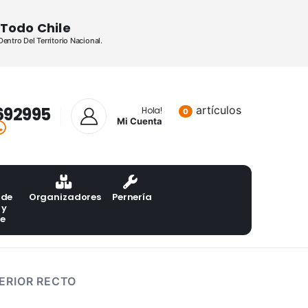
Todo Chile
ntro Del Territorio Nacional.
692995
artículos
Lista de pr
Hola!
0
Mi Cuenta
 de
Organizadores
Pernería
 y
te
ERIOR RECTO