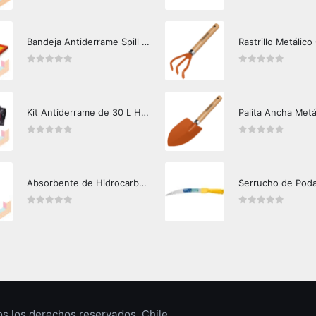
Bandeja Antiderrame Spill Barrier 117 lts Certificada
Rastrillo Metálico
0
out of 5
0
out of 5
Kit Antiderrame de 30 L Hazard Control (Hidrocarburos - Biodegradable)
Palita Ancha Metá
0
out of 5
0
out of 5
Absorbente de Hidrocarburos Hazard Control 12 Kg
Serrucho de Pod
0
out of 5
0
out of 5
 los derechos reservados. Chile