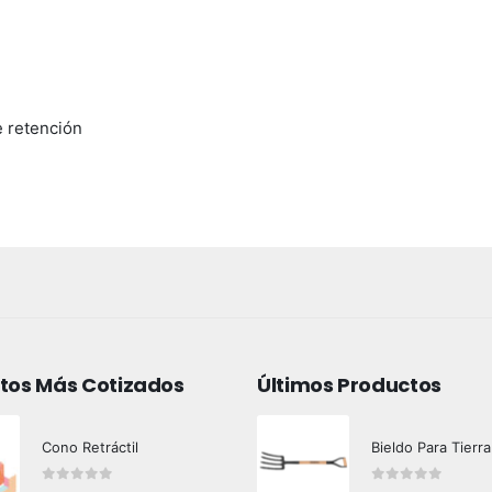
e retención
tos Más Cotizados
Últimos Productos
Cono Retráctil
Bieldo Para Tierra
0
out of 5
0
out of 5