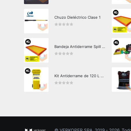
Chuzo Dieléctrico Clase 1
0
out of 5
Bandeja Antiderrame Spill Barrier 346 litros Certificada
0
out of 5
Kit Antiderrame de 120 L Hazard Control (Hidrocarburos - Biodegradable)
0
out of 5
© VERKOPER SPA. 2019 - 2026. Todos