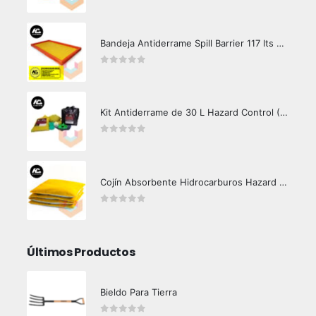
0
out of 5
Bandeja Antiderrame Spill Barrier 117 lts Certificada
0
out of 5
Kit Antiderrame de 30 L Hazard Control (Hidrocarburos - Biodegradable)
0
out of 5
Cojín Absorbente Hidrocarburos Hazard Control
0
out of 5
Últimos Productos
Bieldo Para Tierra