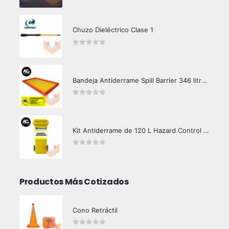
Chuzo Dieléctrico Clase 1
0
out of 5
Bandeja Antiderrame Spill Barrier 346 litros Certificada
0
out of 5
Kit Antiderrame de 120 L Hazard Control (Hidrocarburos - Biodegradable)
0
out of 5
Productos Más Cotizados
Cono Retráctil