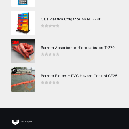
0
out of 5
Caja Plástica Colgante MKN-G240
0
out of 5
Barrera Absorbente Hidrocarburos T-270 3M
0
out of 5
Barrera Flotante PVC Hazard Control CF25
0
out of 5