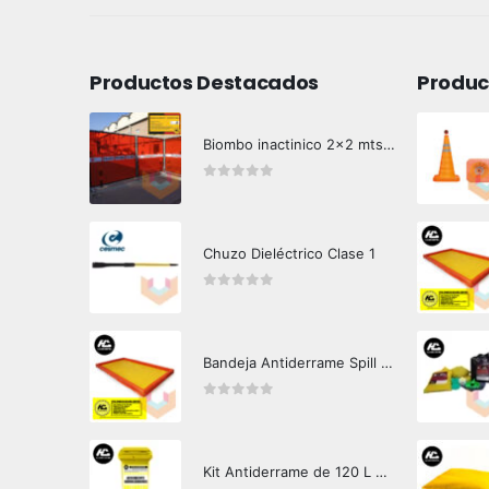
Productos Destacados
Produc
Biombo inactinico 2x2 mts Hazard Control
0
out of 5
Chuzo Dieléctrico Clase 1
0
out of 5
Bandeja Antiderrame Spill Barrier 346 litros Certificada
0
out of 5
Kit Antiderrame de 120 L Hazard Control (Hidrocarburos - Biodegradable)