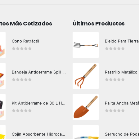
tos Más Cotizados
Últimos Productos
Cono Retráctil
Bieldo Para Tierra
0
out of 5
0
out of 5
Bandeja Antiderrame Spill Barrier 117 lts Certificada
Rastrillo Metálico
0
out of 5
0
out of 5
Kit Antiderrame de 30 L Hazard Control (Hidrocarburos - Biodegradable)
Palita Ancha Metá
0
out of 5
0
out of 5
Cojín Absorbente Hidrocarburos Hazard Control
Serrucho de Pod