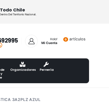
Todo Chile
ntro Del Territorio Nacional.
692995
artículos
Lista de pr
Hola!
0
Mi Cuenta
 de
Organizadores
Pernería
 y
te
TICA 3A2PLZ AZUL