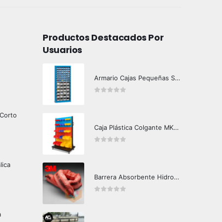
Productos Destacados Por
Usuarios
Armario Cajas Pequeñas Sin Puertas
0
out of 5
 Corto
Caja Plástica Colgante MKN-G240
0
out of 5
lica
Barrera Absorbente Hidrocarburos T-270 3M
0
out of 5
a