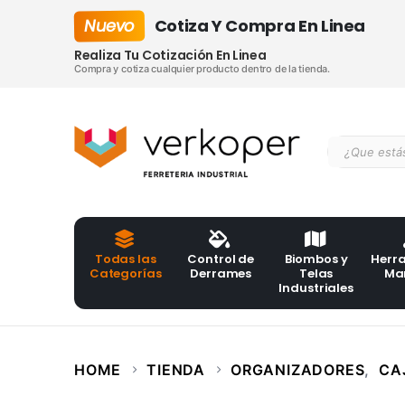
Nuevo
Cotiza Y Compra En Linea
Realiza Tu Cotización En Linea
Compra y cotiza cualquier producto dentro de la tienda.
Todas las
Control de
Biombos y
Herr
Categorías
Derrames
Telas
Ma
Industriales
HOME
TIENDA
ORGANIZADORES
,
CA