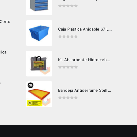
0
out of 5
 Corto
Caja Plástica Anidable 67 Lts MKN-310
0
out of 5
lica
Kit Absorbente Hidrocarburos Crunch Oil K3000
0
out of 5
a
Bandeja Antiderrame Spill Barrier 160 litros Certificada
0
out of 5