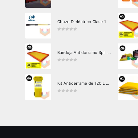
0
out of 5
Chuzo Dieléctrico Clase 1
0
out of 5
Bandeja Antiderrame Spill Barrier 346 litros Certificada
0
out of 5
Kit Antiderrame de 120 L Hazard Control (Hidrocarburos - Biodegradable)
0
out of 5