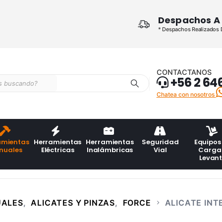
Despachos A 
* Despachos Realizados De
CONTACTANOS
+56 2 64
Chatea con nosotros
amientas
Herramientas
Herramientas
Seguridad
Equipos
nuales
Eléctricas
Inalámbricas
Vial
Carga
Levan
UALES
,
ALICATES Y PINZAS
,
FORCE
ALICATE INT