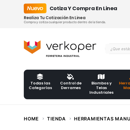
Nuevo
Cotiza Y Compra En Linea
Realiza Tu Cotización En Linea
Compra y cotiza cualquier producto dentro de la tienda.
Todas las
Control de
Biombos y
Herr
Categorías
Derrames
Telas
Ma
Industriales
HOME
TIENDA
HERRAMIENTAS MAN