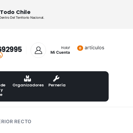
Todo Chile
ntro Del Territorio Nacional.
692995
artículos
Lista de pr
Hola!
0
Mi Cuenta
 de
Organizadores
Pernería
 y
te
ERIOR RECTO