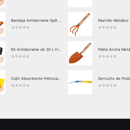
0
out of 5
0
out of 5
Bandeja Antiderrame Spill Barrier 117 lts Certificada
Rastrillo Metálico
0
out of 5
0
out of 5
Kit Antiderrame de 30 L Hazard Control (Hidrocarburos - Biodegradable)
Palita Ancha Metá
0
out of 5
0
out of 5
Cojín Absorbente Hidrocarburos Hazard Control
Serrucho de Pod
0
out of 5
0
out of 5