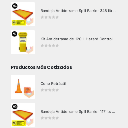
Bandeja Antiderrame Spill Barrier 346 litros Certificada
0
out of 5
Kit Antiderrame de 120 L Hazard Control (Hidrocarburos - Biodegradable)
0
out of 5
Productos Más Cotizados
Cono Retráctil
0
out of 5
Bandeja Antiderrame Spill Barrier 117 lts Certificada
0
out of 5