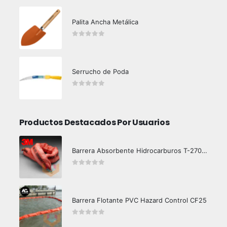
Palita Ancha Metálica
0
out of 5
Serrucho de Poda
0
out of 5
Productos Destacados Por Usuarios
Barrera Absorbente Hidrocarburos T-270 3M
0
out of 5
Barrera Flotante PVC Hazard Control CF25
0
out of 5