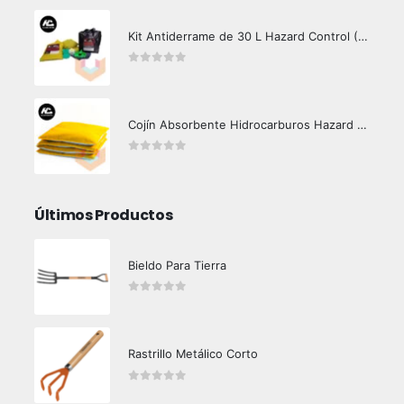
Kit Antiderrame de 30 L Hazard Control (Hidrocarburos - Biodegradable)
0
out of 5
Cojín Absorbente Hidrocarburos Hazard Control
0
out of 5
Últimos Productos
Bieldo Para Tierra
0
out of 5
Rastrillo Metálico Corto
0
out of 5